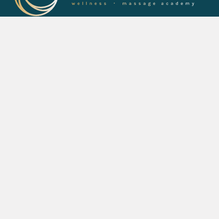
Luna Day este marcă înregistrată a LUNA DAY SRL (CUI: 47539177).
Este strict interzisă utilizarea oricărui conținut, cu excepția celor
prevăzute în condițiile de utilizare, fără permisiunea în scris a
proprietarului “Conținutului”. Marca înregistrată la OSIM
(018832282 – marcă comunitară europeană înregistrată în
04.02.2023).
PPR
© 2025 Luna Day | Made by
UTILE
Termeni și condiții