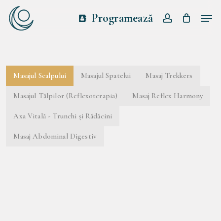
Skip
Men
Programează
to
account
main
content
Masajul Scalpului
Masajul Spatelui
Masaj Trekkers
Masajul Tălpilor (Reflexoterapia)
Masaj Reflex Harmony
Axa Vitală - Trunchi și Rădăcini
Masaj Abdominal Digestiv