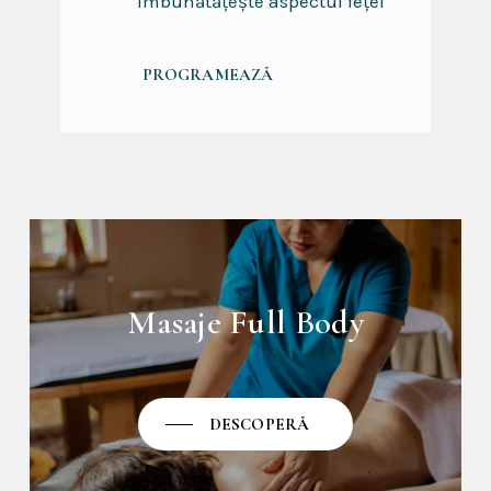
îmbunătățește aspectul feței
P
R
O
G
R
A
M
E
A
Z
Ă
Masaje Full Body
DESCOPERĂ