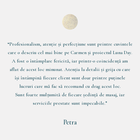
“
Suntem terapeuți, însă stresul cotidian nu ne „uită". Când
simțim corpul amorțit, brațele îți amorțesc, picioarele nu te
mai susțin, iar mintea îți este bulversată, vino aici, unde
timpul se oprește...
Mulțumim pentru o experiență unică, pentru relaxare, dar
mai ales pentru încărcarea sufletului.
Luna Day, mulțumim pentru că existați!
Suntem recunoscători pentru tot!!!
”
Adelina & Ionut