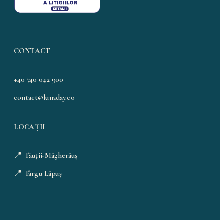
CONTACT
+40 740 042 900
contact@lunaday.co
LOCAȚII
📍
Tăuții-Măgherăuș
📍
Târgu Lăpuș