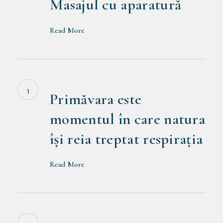
Masajul cu aparatură
cu
aparatură
Read More
Primăvara
este
momentul
Primăvara este
în
momentul în care natura
care
își reia treptat respirația
natura
își
Read More
reia
treptat
respirația
Masajul
ca