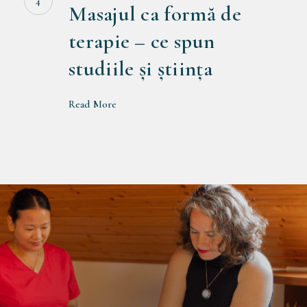
formă
Masajul ca formă de
de
terapie – ce spun
terapie
studiile și știința
–
ce
Read More
spun
studiile
și
știința